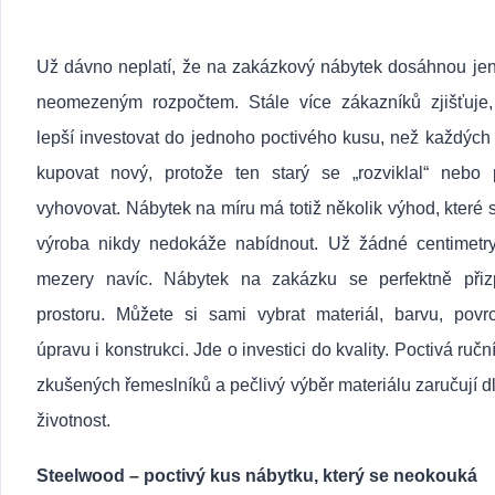
Už dávno neplatí, že na zakázkový nábytek dosáhnou jen
neomezeným rozpočtem. Stále více zákazníků zjišťuje,
lepší investovat do jednoho poctivého kusu, než každých 
kupovat nový, protože ten starý se „rozviklal“ nebo p
vyhovovat. Nábytek na míru má totiž několik výhod, které 
výroba nikdy nedokáže nabídnout. Už žádné centimetr
mezery navíc. Nábytek na zakázku se perfektně přiz
prostoru. Můžete si sami vybrat materiál, barvu, povr
úpravu i konstrukci. Jde o investici do kvality. Poctivá ručn
zkušených řemeslníků a pečlivý výběr materiálu zaručují 
životnost.
Steelwood – poctivý kus nábytku, který se neokouká