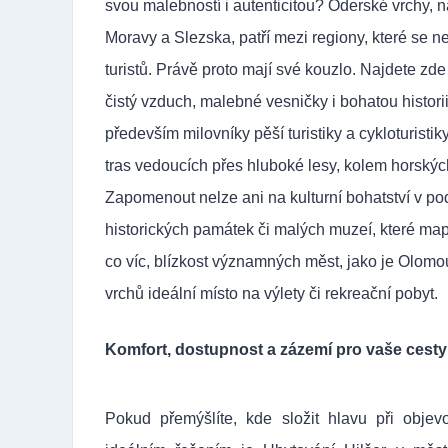
svou malebností i autenticitou? Oderské vrchy, n
Moravy a Slezska, patří mezi regiony, které se n
turistů. Právě proto mají své kouzlo. Najdete z
čistý vzduch, malebné vesničky i bohatou historii
především milovníky pěší turistiky a cykloturistik
tras vedoucích přes hluboké lesy, kolem horských
Zapomenout nelze ani na kulturní bohatství v po
historických památek či malých muzeí, které mapují
co víc, blízkost významných měst, jako je Olomo
vrchů ideální místo na výlety či rekreační pobyt.
K
omfort, dostupnost a zázemí pro vaše cesty
Pokud přemýšlíte, kde složit hlavu při objev