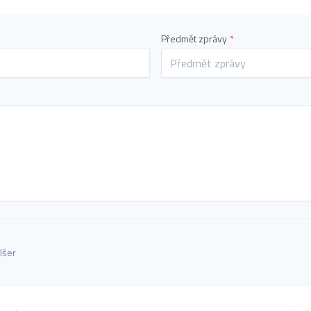
Předmět zprávy
*
lšer