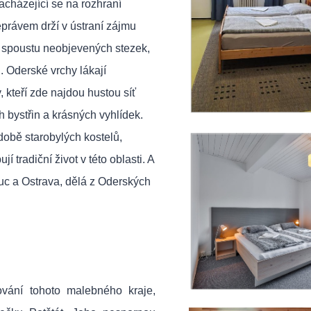
acházející se na rozhraní
eprávem drží v ústraní zájmu
de spoustu neobjevených stezek,
. Oderské vrchy lákají
y, kteří zde najdou hustou síť
 bystřin a krásných vyhlídek.
době starobylých kostelů,
 tradiční život v této oblasti. A
uc a Ostrava, dělá z Oderských
ování tohoto malebného kraje,