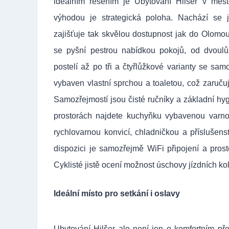
ideálním řešením je
Ubytování Hilšer
v měste
výhodou je strategická poloha. Nachází se 
zajišťuje tak skvělou dostupnost jak do Olomou
se pyšní pestrou nabídkou pokojů, od dvoul
postelí až po tři a čtyřlůžkové varianty se sam
vybaven vlastní sprchou a toaletou, což zaruču
Samozřejmostí jsou čisté ručníky a základní hy
prostorách najdete kuchyňku vybavenou varno
rychlovarnou konvicí, chladničkou a příslušens
dispozici je samozřejmě WiFi připojení a pros
Cyklisté jistě ocení možnost úschovy jízdních kol
Ideální místo pro setkání i oslavy
Ubytování Hilšer ale není jen o komfortním př