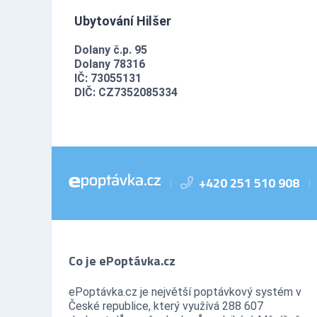
Ubytování Hilšer
Dolany č.p. 95
Dolany 78316
IČ: 73055131
DIČ: CZ7352085334
+420 251 510 908
|
|
Co je ePoptávka.cz
ePoptávka.cz je největší poptávkový systém v
České republice, který využívá 288 607