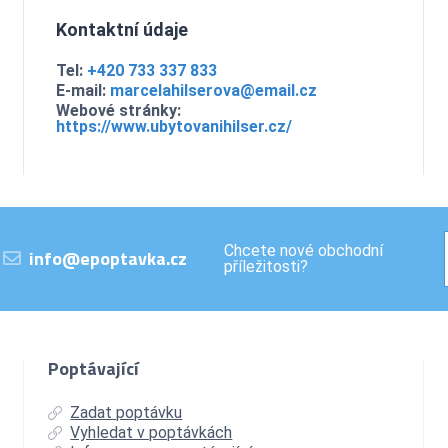
Kontaktní údaje
Tel:
+420 733 337 833
E-mail:
marcelahilserova@email.cz
Webové stránky:
https://www.ubytovanihilser.cz/
Chcete nové obchodní
info@epoptavka.cz
příležitosti?
Poptávající
Zadat poptávku
Vyhledat v poptávkách