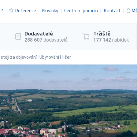
e?
Reference
Novinky
Centrum pomoci
Kontakt
Mů
y
Dodavatelé
Tržiště
288 607
dodavatelů
177 142
nabídek
stojí za objevování | Ubytování Hilšer