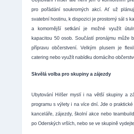
pro pořádání soukromých akcí. Ať už plánuje
svatební hostinu, k dispozici je prostorný sál s 
a komornější setkání je možné využít útul
kapacitou 50 osob. Součástí pronájmu může b
přípravu občerstvení. Velkým plusem je flexib
catering nebo využít nabídku domácího občerstv
Skvělá volba pro skupiny a zájezdy
Ubytování Hilšer myslí i na větší skupiny a z
programu s výlety i na více dní. Jde o praktick
kanceláře, zájezdy, školní akce nebo teambuild
po Oderských vrších, nebo se ve skupině vydejte