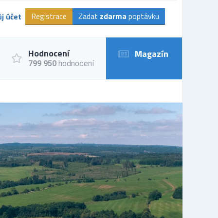
Registrace
Zadat
zdarma
poptávku
j účet
Hodnocení
Magazín
799 950
hodnocení