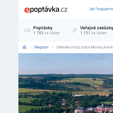
Jak fungujem
Poptávky
Veřejné zakázk
1 703
za týden
1 151
za týden
Magazín
Oderské vrchy, srdce Moravy, které 