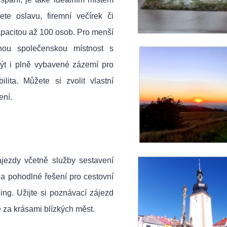
te oslavu, firemní večírek či
kapacitou až 100 osob. Pro menší
nou společenskou místnost s
ýt i plně vybavené zázemí pro
ilita. Můžete si zvolit vlastní
ení.
ájezdy včetně služby sestavení
é a pohodlné řešení pro cestovní
ing. Užijte si poznávací zájezd
 za krásami blízkých měst.