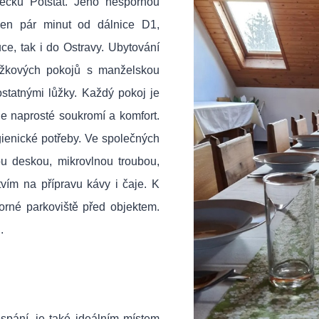
čku Potštát. Jeho nespornou
jen pár minut od dálnice D1,
ce, tak i do Ostravy. Ubytování
ůžkových pokojů s manželskou
ostatnými lůžky. Každý pokoj je
je naprosté soukromí a komfort.
gienické potřeby. Ve společných
u deskou, mikrovlnou troubou,
tvím na přípravu kávy i čaje. K
torné parkoviště před objektem.
.
espání, je také ideálním místem