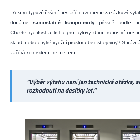
- A když typové řešení nestačí, navrhneme zakázkový výt
dodáme
samostatné
komponenty
přesně podle pro
Chcete rychlost a ticho pro bytový dům, robustní nosno
sklad, nebo chytré využití prostoru bez strojovny? Správn
začíná kontextem, ne metrem.
"Výběr výtahu není jen technická otázka, a
rozhodnutí na desítky let."