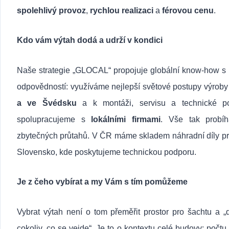
spolehlivý provoz
,
rychlou realizaci
a
férovou cenu
.
Kdo vám výtah dodá a udrží v kondici
Naše strategie „GLOCAL“ propojuje globální know-how s 
odpovědností: využíváme nejlepší světové postupy výrob
a ve Švédsku
a k montáži, servisu a technické p
spolupracujeme s
lokálními firmami
. Vše tak probí
zbytečných průtahů. V ČR máme skladem náhradní díly pr
Slovensko, kde poskytujeme technickou podporu.
Je z čeho vybírat a my Vám s tím pomůžeme
Vybrat výtah není o tom přeměřit prostor pro šachtu a „
cokoliv, co se vejde“. Je to o kontextu celé budovy: počtu 