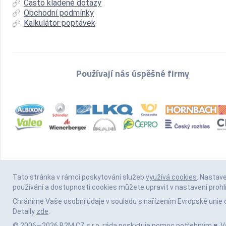
Často kladené dotazy
Obchodní podmínky
Kalkulátor poptávek
Používají nás úspěšné firmy
Tato stránka v rámci poskytování služeb
využívá cookies
. Nastav
používání a dostupnosti cookies můžete upravit v nastavení prohl
Chráníme Vaše osobní údaje v souladu s nařízením Evropské unie 
Detaily
zde
.
© 2006—2026 B2M.CZ s.r.o. ráda
poskytuje pomoc
potřebným ♥️. 