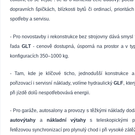
dopravních špičkách, blízkosti bytů či ordinací, prioritách
spotřeby a servisu.
- Pro novostavby i rekonstrukce bez strojovny dává smysl 
řada
GLT
- cenově dostupná, úsporná na prostor a v ty
konfiguracích 350–1000 kg.
- Tam, kde je klíčové ticho, jednodušší konstrukce a
pořizovací i servisní náklady, volíme hydraulický
GLF
, kte
při jízdě dolů nespotřebovává energii.
- Pro garáže, autosalony a provozy s těžkými náklady d
autovýtahy
a
nákladní výtahy
s teleskopickými p
řetězovou synchronizací pro plynulý chod i při vysoké zátěž