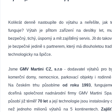
Kolikrát denně nastoupíte do výtahu a neřešíte, jak t
funguje? Výtah je přitom zařízení na desítky let, mu
bezpečný, tichý, úsporný a mít zajištěný servis. Jít do tako
je bezpečné jedině s partnerem, který má dlouholetou tradi
technologicky na špičce.
Jsme
GMV Martini CZ, s.r.o
- dodavatel výtahů pro b
komerční domy, nemocnice, parkovací objekty i rodinné
Na českém trhu působíme
od roku 1993
, fungujem
dceřiná společnost nadnárodní firmy GMV Martini Spa,
působí již téměř
70 let
a její technologie jsou instalovány 
než jednoho milionů výtahů na 5 kontinentech.
Zajiš