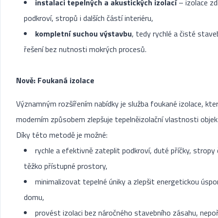
instalaci tepelných a akustických izolací
– izolace zdí
podkroví, stropů i dalších částí interiéru,
kompletní suchou výstavbu
, tedy rychlé a čisté stave
řešení bez nutnosti mokrých procesů.
Nově: Foukaná izolace
Významným rozšířením nabídky je služba foukané izolace, kte
moderním způsobem zlepšuje tepelněizolační vlastnosti objek
Díky této metodě je možné:
rychle a efektivně zateplit podkroví, duté příčky, stropy 
těžko přístupné prostory,
minimalizovat tepelné úniky a zlepšit energetickou úsp
domu,
provést izolaci bez náročného stavebního zásahu, nepo