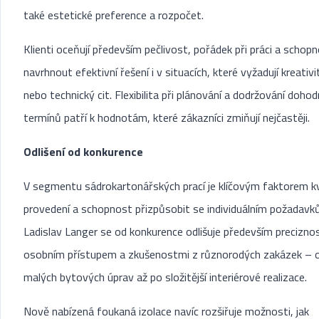
také estetické preference a rozpočet.
Klienti oceňují především pečlivost, pořádek při práci a schop
navrhnout efektivní řešení i v situacích, které vyžadují kreativi
nebo technický cit. Flexibilita při plánování a dodržování doho
termínů patří k hodnotám, které zákazníci zmiňují nejčastěji.
Odlišení od konkurence
V segmentu sádrokartonářských prací je klíčovým faktorem kv
provedení a schopnost přizpůsobit se individuálním požadavk
Ladislav Langer se od konkurence odlišuje především preciznos
osobním přístupem a zkušenostmi z různorodých zakázek – 
malých bytových úprav až po složitější interiérové realizace.
Nově nabízená foukaná izolace navíc rozšiřuje možnosti, jak