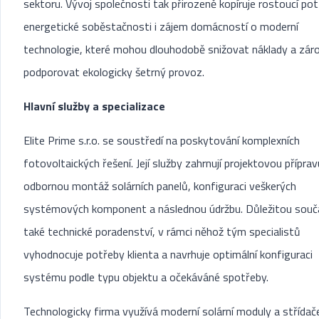
sektoru. Vývoj společnosti tak přirozeně kopíruje rostoucí po
energetické soběstačnosti i zájem domácností o moderní
technologie, které mohou dlouhodobě snižovat náklady a zár
podporovat ekologicky šetrný provoz.
Hlavní služby a specializace
Elite Prime s.r.o. se soustředí na poskytování komplexních
fotovoltaických řešení. Její služby zahrnují projektovou příprav
odbornou montáž solárních panelů, konfiguraci veškerých
systémových komponent a následnou údržbu. Důležitou součá
také technické poradenství, v rámci něhož tým specialistů
vyhodnocuje potřeby klienta a navrhuje optimální konfiguraci
systému podle typu objektu a očekáváné spotřeby.
Technologicky firma využívá moderní solární moduly a střídač