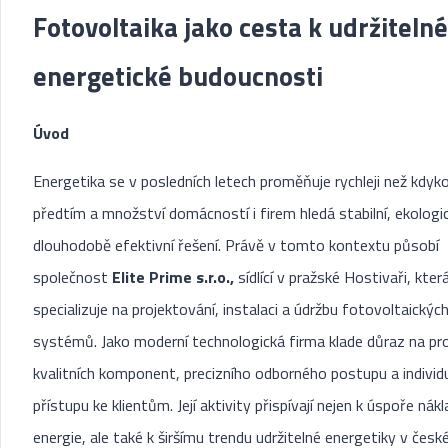
Fotovoltaika jako cesta k udržitelné
energetické budoucnosti
Úvod
Energetika se v posledních letech proměňuje rychleji než kdyko
předtím a množství domácností i firem hledá stabilní, ekologi
dlouhodobě efektivní řešení. Právě v tomto kontextu působí
společnost
Elite Prime s.r.o.,
sídlící v pražské Hostivaři, kter
specializuje na projektování, instalaci a údržbu fotovoltaickýc
systémů. Jako moderní technologická firma klade důraz na pr
kvalitních komponent, precizního odborného postupu a individ
přístupu ke klientům. Její aktivity přispívají nejen k úspoře nák
energie, ale také k širšímu trendu udržitelné energetiky v čes