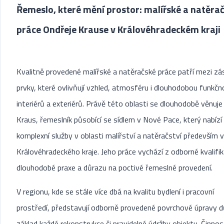
Řemeslo, které mění prostor: malířské a natěra
práce Ondřeje Krause v Královéhradeckém kraji
Kvalitně provedené malířské a natěračské práce patří mezi zá
prvky, které ovlivňují vzhled, atmosféru i dlouhodobou funkčn
interiérů a exteriérů. Právě této oblasti se dlouhodobě věnuje
Kraus, řemeslník působící se sídlem v Nové Pace, který nabízí
komplexní služby v oblasti malířství a natěračství především v
Královéhradeckého kraje. Jeho práce vychází z odborné kvalifik
dlouhodobé praxe a důrazu na poctivé řemeslné provedení.
V regionu, kde se stále více dbá na kvalitu bydlení i pracovní
prostředí, představují odborně provedené povrchové úpravy d
základ každé rekonstrukce či pravidelné údržby objektu. Činnos