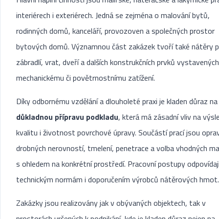
interiérech i exteriérech. Jedná se zejména o malování bytů,
rodinných domů, kanceláří, provozoven a společných prostor
bytových domů. Významnou část zakázek tvoří také nátěry p
zábradlí, vrat, dveří a dalších konstrukčních prvků vystavených
mechanickému či povětrnostnímu zatížení.
Díky odbornému vzdělání a dlouholeté praxi je kladen důraz na
důkladnou přípravu podkladu
, která má zásadní vliv na výs
kvalitu i životnost povrchové úpravy. Součástí prací jsou opra
drobných nerovností, tmelení, penetrace a volba vhodných ma
s ohledem na konkrétní prostředí. Pracovní postupy odpovídaj
technickým normám i doporučením výrobců nátěrových hmot.
Zakázky jsou realizovány jak v obývaných objektech, tak v
prostorách určených k podnikání, kde je kladen důraz nejen na