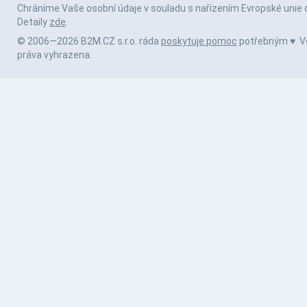
Chráníme Vaše osobní údaje v souladu s nařízením Evropské unie 
Detaily
zde
.
© 2006—2026 B2M.CZ s.r.o. ráda
poskytuje pomoc
potřebným ♥️. 
práva vyhrazena.