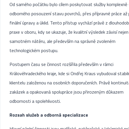
Od samého počátku bylo cílem poskytovat služby komplexně 
odborného posouzení stavu povrchů, přes přípravné práce až
finální úpravy a úklid. Tento přístup vychází právě z dlouhodo
praxe v oboru, kdy se ukazuje, že kvalitní výsledek závisí nejen
samotném nátěru, ale především na správně zvoleném
technologickém postupu.
Postupem času se činnost rozšířila především v rámci
Královéhradeckého kraje, kde si Ondřej Kraus vybudoval stabil
klientelu založenou na osobních doporučeních. Právě kontinuit
zakázek a opakovaná spolupráce jsou přirozeným důkazem
odbornosti a spolehlivosti.
Rozsah služeb a odborná specializace
Hlavní náplní činnosti jsou malířské, natěračské a lakýrnické pr