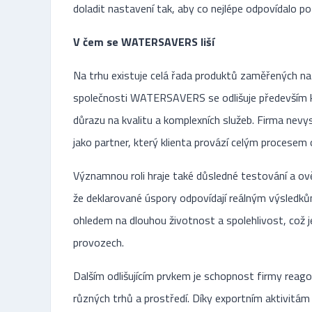
doladit nastavení tak, aby co nejlépe odpovídalo p
V čem se WATERSAVERS liší
Na trhu existuje celá řada produktů zaměřených na
společnosti WATERSAVERS se odlišuje především k
důrazu na kvalitu a komplexních služeb. Firma nevy
jako partner, který klienta provází celým procesem o
Významnou roli hraje také důsledné testování a ově
že deklarované úspory odpovídají reálným výsledků
ohledem na dlouhou životnost a spolehlivost, což j
provozech.
Dalším odlišujícím prvkem je schopnost firmy reag
různých trhů a prostředí. Díky exportním aktivitá