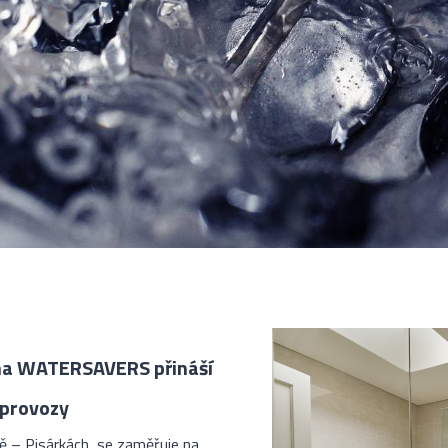
irma WATERSAVERS přináší
 provozy
ně – Pisárkách, se zaměřuje na