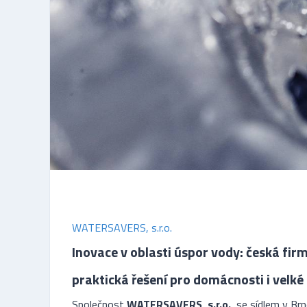
WATERSAVERS, s.r.o.
Inovace v oblasti úspor vody: česká f
praktická řešení pro domácnosti i velké
Společnost
WATERSAVERS, s.r.o.
, se sídlem v Br