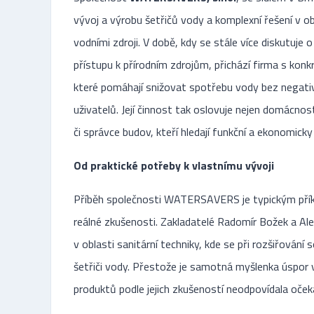
vývoj a výrobu šetřičů vody a komplexní řešení v o
vodními zdroji. V době, kdy se stále více diskutuje
přístupu k přírodním zdrojům, přichází firma s konk
které pomáhají snižovat spotřebu vody bez negat
uživatelů. Její činnost tak oslovuje nejen domácnost
či správce budov, kteří hledají funkční a ekonomicky
Od praktické potřeby k vlastnímu vývoji
Příběh společnosti WATERSAVERS je typickým příkl
reálné zkušenosti. Zakladatelé Radomír Božek a A
v oblasti sanitární techniky, kde se při rozšiřování 
šetřiči vody. Přestože je samotná myšlenka úspor 
produktů podle jejich zkušeností neodpovídala oče