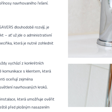
přínosy navrhovaného řešení.
SAVERS dlouhodobě rozvíjí, je
kt – ať už jde o administrativní
ecifika, která je nutné zohlednit
 vždy vychází z konkrétních
ké komunikace s klientem, která
ienti oceňují zejména
světlení navrhovaných kroků.
nstalace, která umožňuje ověřit
 ještě před plošným nasazením