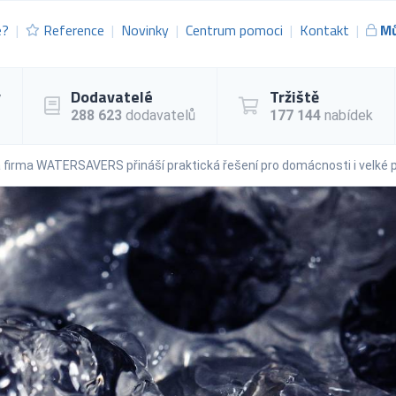
e?
Reference
Novinky
Centrum pomoci
Kontakt
Mů
y
Dodavatelé
Tržiště
288 623
dodavatelů
177 144
nabídek
á firma WATERSAVERS přináší praktická řešení pro domácnosti i velké 