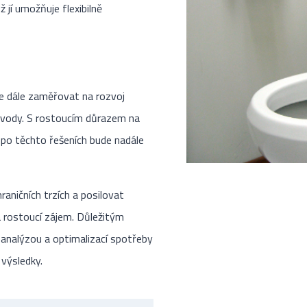
ž jí umožňuje flexibilně
 dále zaměřovat na rozvoj
ní vody. S rostoucím důrazem na
a po těchto řešeních bude nadále
aničních trzích a posilovat
a rostoucí zájem. Důležitým
 analýzou a optimalizací spotřeby
 výsledky.