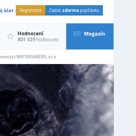
Registrace
Zadat
zdarma
poptávku
j účet
Hodnocení
Magazín
801 329
hodnocení
provozy | WATERSAVERS, s.r.o.