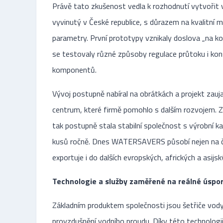
Právě tato zkušenost vedla k rozhodnutí vytvořit v
vyvinutý v České republice, s důrazem na kvalitní m
parametry. První prototypy vznikaly doslova „na ko
se testovaly různé způsoby regulace průtoku i kon
komponentů.
Vývoj postupně nabíral na obrátkách a projekt zauja
centrum, které firmě pomohlo s dalším rozvojem. 
tak postupně stala stabilní společnost s výrobní k
kusů ročně. Dnes WATERSAVERS působí nejen na č
exportuje i do dalších evropských, afrických a asijs
Technologie a služby zaměřené na reálné úspo
Základním produktem společnosti jsou šetřiče vody, 
provzdušnění vodního proudu. Díky této technologi