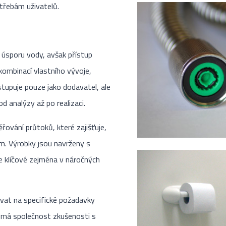
otřebám uživatelů.
 úsporu vody, avšak přístup
ombinací vlastního vývoje,
stupuje pouze jako dodavatel, ale
d analýzy až po realizaci.
řování průtoků, které zajišťuje,
m. Výrobky jsou navrženy s
e klíčové zejména v náročných
ovat na specifické požadavky
m má společnost zkušenosti s