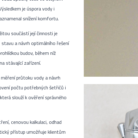
 Výsledkem je úspora vody i
 zaznamenal snížení komfortu.
ou součástí její činnosti je
o stavu a návrh optimálního řešení
prohlídkou budov, během níž
a stávající zařízení.
 měření průtoku vody a návrh
ovení počtu potřebných šetřičů i
 která slouží k ověření správného
ření, cenovou kalkulaci, odhad
tický přístup umožňuje klientům