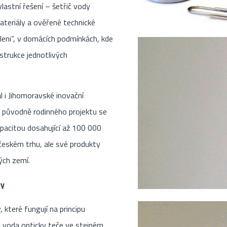
lastní řešení – šetřič vody
ateriály a ověřené technické
leni“, v domácích podmínkách, kde
strukce jednotlivých
l i Jihomoravské inovační
Z původně rodinného projektu se
apacitou dosahující až 100 000
eském trhu, ale své produkty
kých zemí.
ry
které fungují na principu
i voda opticky teče ve stejném