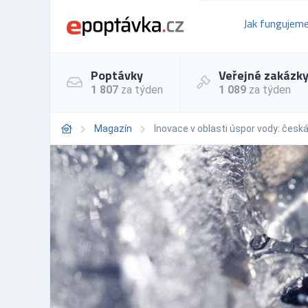
Jak fungujem
Poptávky
Veřejné zakázk
1 807
za týden
1 089
za týden
Magazín
Inovace v oblasti úspor vody: česk