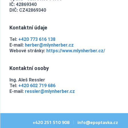
IČ: 42869340
DIČ: CZ42869340
Kontaktní údaje
Tel:
+420 773 616 138
E-mail:
herber@mlynherber.cz
Webové stránky:
https://www.mlynherber.cz/
Kontaktní osoby
Ing. Aleš Ressler
Tel:
+420 602 719 686
E-mail:
ressler@mlynherber.cz
+420 251 510 908
info@epoptavka.cz
|