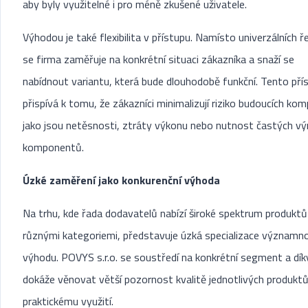
aby byly využitelné i pro méně zkušené uživatele.
Výhodou je také flexibilita v přístupu. Namísto univerzálních ř
se firma zaměřuje na konkrétní situaci zákazníka a snaží se
nabídnout variantu, která bude dlouhodobě funkční. Tento pří
přispívá k tomu, že zákazníci minimalizují riziko budoucích komp
jako jsou netěsnosti, ztráty výkonu nebo nutnost častých v
komponentů.
Úzké zaměření jako konkurenční výhoda
Na trhu, kde řada dodavatelů nabízí široké spektrum produktů
různými kategoriemi, představuje úzká specializace významn
výhodu. POVYS s.r.o. se soustředí na konkrétní segment a dí
dokáže věnovat větší pozornost kvalitě jednotlivých produktů i
praktickému využití.