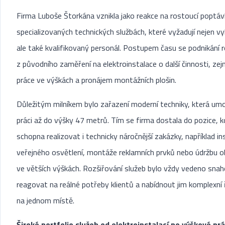
Firma Luboše Štorkána vznikla jako reakce na rostoucí poptá
specializovaných technických službách, které vyžadují nejen vy
ale také kvalifikovaný personál. Postupem času se podnikání ro
z původního zaměření na elektroinstalace o další činnosti, ze
práce ve výškách a pronájem montážních plošin.
Důležitým milníkem bylo zařazení moderní techniky, která um
práci až do výšky 47 metrů. Tím se firma dostala do pozice, k
schopna realizovat i technicky náročnější zakázky, například in
veřejného osvětlení, montáže reklamních prvků nebo údržbu o
ve větších výškách. Rozšiřování služeb bylo vždy vedeno sna
reagovat na reálné potřeby klientů a nabídnout jim komplexní 
na jednom místě.
Široké portfolio služeb od elektroinstalací po výškové pr