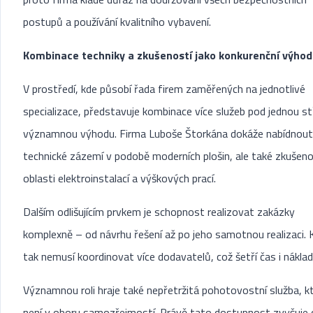
postupů a používání kvalitního vybavení.
Kombinace techniky a zkušeností jako konkurenční výho
V prostředí, kde působí řada firem zaměřených na jednotlivé
specializace, představuje kombinace více služeb pod jednou s
významnou výhodu. Firma Luboše Štorkána dokáže nabídnout
technické zázemí v podobě moderních plošin, ale také zkušeno
oblasti elektroinstalací a výškových prací.
Dalším odlišujícím prvkem je schopnost realizovat zakázky
komplexně – od návrhu řešení až po jeho samotnou realizaci. K
tak nemusí koordinovat více dodavatelů, což šetří čas i náklad
Významnou roli hraje také nepřetržitá pohotovostní služba, k
není v oboru samozřejmostí. Právě tato dostupnost zvyšuje