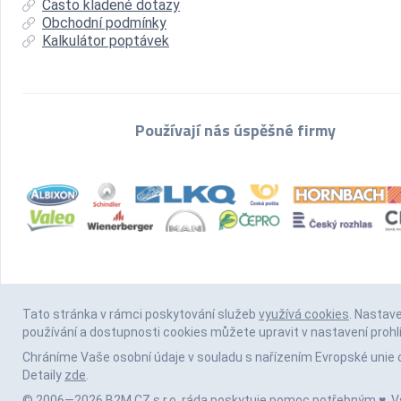
Často kladené dotazy
Obchodní podmínky
Kalkulátor poptávek
Používají nás úspěšné firmy
Tato stránka v rámci poskytování služeb
využívá cookies
. Nastav
používání a dostupnosti cookies můžete upravit v nastavení prohl
Chráníme Vaše osobní údaje v souladu s nařízením Evropské unie 
Detaily
zde
.
© 2006—2026 B2M.CZ s.r.o. ráda
poskytuje pomoc
potřebným ♥️. 