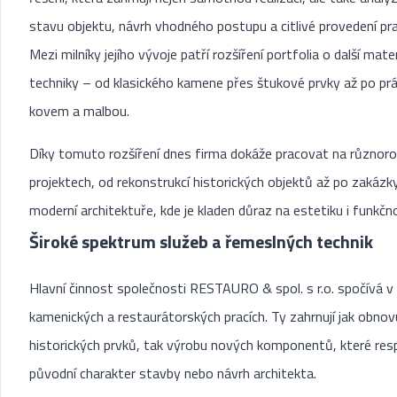
stavu objektu, návrh vhodného postupu a citlivé provedení pra
Mezi milníky jejího vývoje patří rozšíření portfolia o další mater
techniky – od klasického kamene přes štukové prvky až po prá
kovem a malbou.
Díky tomuto rozšíření dnes firma dokáže pracovat na různor
projektech, od rekonstrukcí historických objektů až po zakázk
moderní architektuře, kde je kladen důraz na estetiku i funkčn
Široké spektrum služeb a řemeslných technik
Hlavní činnost společnosti RESTAURO & spol. s r.o. spočívá v
kamenických a restaurátorských pracích. Ty zahrnují jak obnov
historických prvků, tak výrobu nových komponentů, které resp
původní charakter stavby nebo návrh architekta.