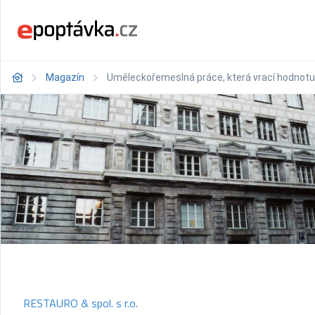
Magazín
Uměleckořemeslná práce, která vrací hodnotu de
RESTAURO & spol. s r.o.