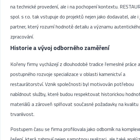
na technické provedení, ale i na pochopení kontextu. RESTAU
spol. s r.o. tak vstupuje do projektů nejen jako dodavatel, ale i
partner, který rozumí hodnotě detailu a významu autentickéh
zpracování.
Historie a vývoj odborného zaměření
Kořeny firmy vycházejí z dlouhodobé tradice řemeslné práce 
postupného rozvoje specializace v oblasti kamenictví a
restaurátorství. Vznik společnosti byl motivován potřebou
nabídnout služby, které budou respektovat historickou hodno
materiálů a zároveň splňovat současné požadavky na kvalitu 
trvanlivost.
Postupem času se firma profilovala jako odborník na komplex
řešení, která zahrnují nejen samotnou realizaci, ale také analý