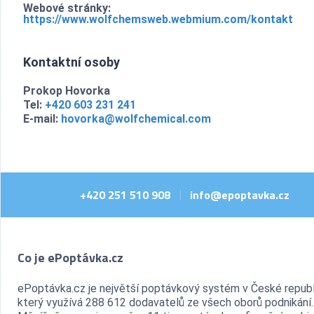
Webové stránky:
https://www.wolfchemsweb.webmium.com/kontakt
Kontaktní osoby
Prokop Hovorka
Tel:
+420 603 231 241
E-mail:
hovorka@wolfchemical.com
+420 251 510 908
info@epoptavka.cz
|
Co je ePoptávka.cz
ePoptávka.cz je největší poptávkový systém v České republ
který využívá 288 612 dodavatelů ze všech oborů podnikání.