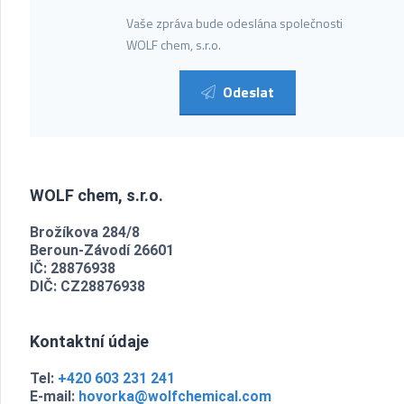
Vaše zpráva bude odeslána společnosti
WOLF chem, s.r.o.
Odeslat
WOLF chem, s.r.o.
Brožíkova 284/8
Beroun-Závodí 26601
IČ: 28876938
DIČ: CZ28876938
Kontaktní údaje
Tel:
+420 603 231 241
E-mail:
hovorka@wolfchemical.com